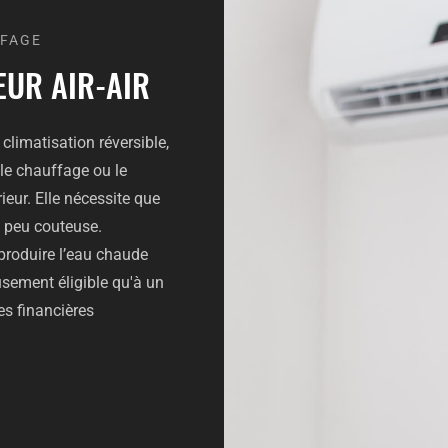
FAGE
EUR AIR-AIR
climatisation réversible,
le chauffage ou le
ieur. Elle nécessite que
t peu couteuse.
produire l’eau chaude
usement éligible qu'à un
es financières