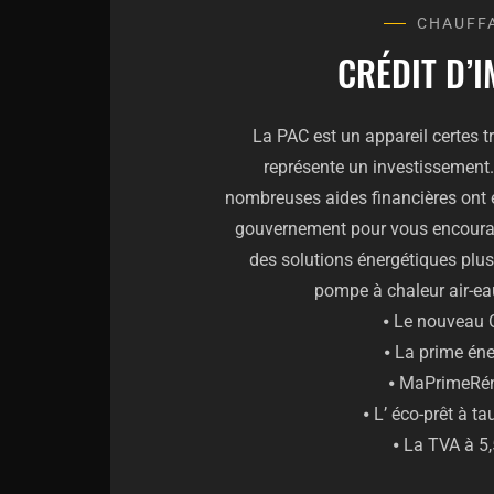
CHAUFF
CRÉDIT D’
La PAC est un appareil certes tr
représente un investissement.
nombreuses aides financières ont é
gouvernement pour vous encourag
des solutions énergétiques plus 
pompe à chaleur air-eau
⦁ Le nouveau 
⦁ La prime éne
⦁ MaPrimeRé
⦁ L’ éco-prêt à ta
⦁ La TVA à 5