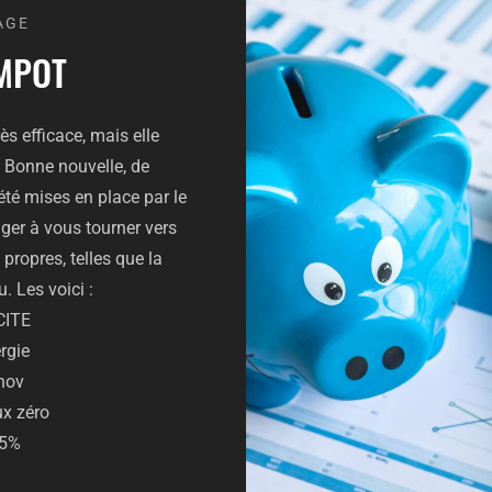
AGE
IMPOT
ès efficace, mais elle
 Bonne nouvelle, de
té mises en place par le
er à vous tourner vers
propres, telles que la
. Les voici :
CITE
rgie
nov
ux zéro
,5%