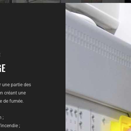
E
GE
 une partie des
en créant une
he de fumée.
 ;
incendie ;