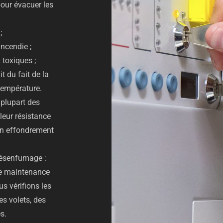
pour évacuer les
;
incendie ;
toxiques ;
t du fait de la
température.
 plupart des
leur résistance
un effondrement
 désenfumage :
de maintenance
us vérifions les
 volets, des
s.