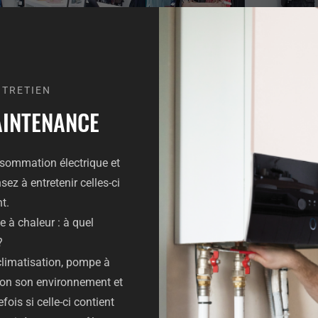
NTRETIEN
AINTENANCE
onsommation électrique et
sez à entretenir celles-ci
t.
e à chaleur : à quel
?
climatisation, pompe à
elon son environnement et
ois si celle-ci contient