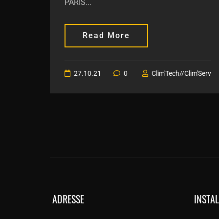
PARIS...
Read More
27.10.21
0
Clim'Tech//Clim'Serv
ADRESSE
INSTA