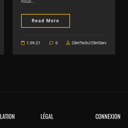
nous...
Read More
1.09.21
0
Clim'Tech//Clim'Serv
LLATION
LÉGAL
CONNEXION